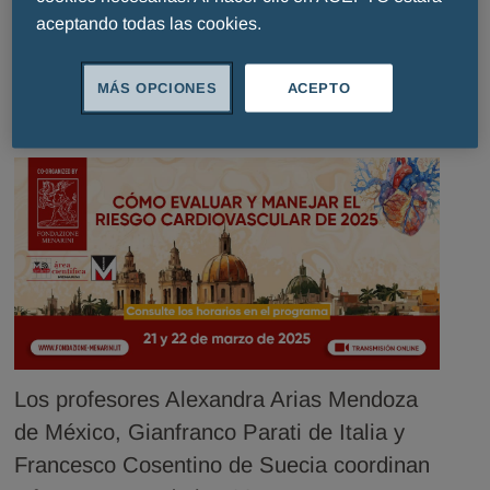
aceptando todas las cookies.
Zubirán (INCMNSZ), World Hypertensión
League, Universita degli Studi di Milano
MÁS OPCIONES
ACEPTO
Bicocca, Karolinska Institutet y Karolinska
University Hospital.
Los profesores Alexandra Arias Mendoza
de México, Gianfranco Parati de Italia y
Francesco Cosentino de Suecia coordinan