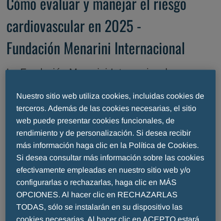
Cómo evaluar y manejar el riesgo
cardiovascular en 2025 -
Fundación Menarini Internacional
La Fundación Menarini Internacional va a
organizar los días 21 y 22 de marzo de
Nuestro sitio web utiliza cookies, incluidas cookies de
2025 en el hotel Fiesta Americana de
terceros. Además de las cookies necesarias, el sitio
Mérida (México) un importante evento
web puede presentar cookies funcionales, de
científico híbrido (presencial y en live
rendimiento y de personalización. Si desea recibir
streaming) titulado: “Cómo evaluar y
más información haga clic en la Política de Cookies.
Si desea consultar más información sobre las cookies
manejar el riesgo cardiovascular en 2025”,
efectivamente empleadas en nuestro sitio web y/o
que cuenta con el auspicio de la
configurarlas o rechazarlas, haga clic en MÁS
Asociación Nacional de Cardiólogos de
OPCIONES. Al hacer clic en RECHAZARLAS
México (ANCAM), del Instituto Nacional de
TODAS, sólo se instalarán en su dispositivo las
Ciencias Médicas y Nutrición Salvador
cookies necesarias. Al hacer clic en ACEPTO estará