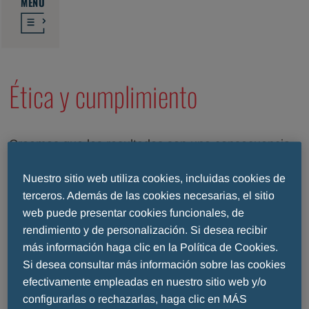
MENU
Ética y cumplimiento
Creemos que los resultados son una consecuencia
directa del comportamiento y las acciones. Por este
Nuestro sitio web utiliza cookies, incluidas cookies de
motivo, hemos creado un entorno extremadamente
terceros. Además de las cookies necesarias, el sitio
ético, altamente profesional y orientado a los
web puede presentar cookies funcionales, de
resultados, en el que cada éxito impulsa el negocio y
rendimiento y de personalización. Si desea recibir
es reconocido, celebrado y recompensado. Desde la
más información haga clic en la Política de Cookies.
investigación y el desarrollo hasta la fabricación y la
Si desea consultar más información sobre las cookies
comercialización de productos farmacéuticos y
efectivamente empleadas en nuestro sitio web y/o
dispositivos médicos, A. Menarini GmbH se esfuerza
configurarlas o rechazarlas, haga clic en MÁS